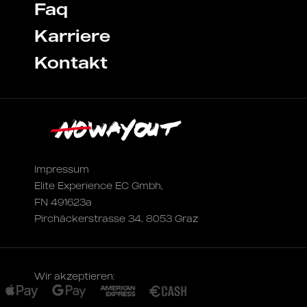
Faq
Karriere
Kontakt
Impressum
Elite Experience EC Gmbh,
FN 491623a
Pirchäckerstrasse 34, 8053 Graz
Wir akzeptieren: