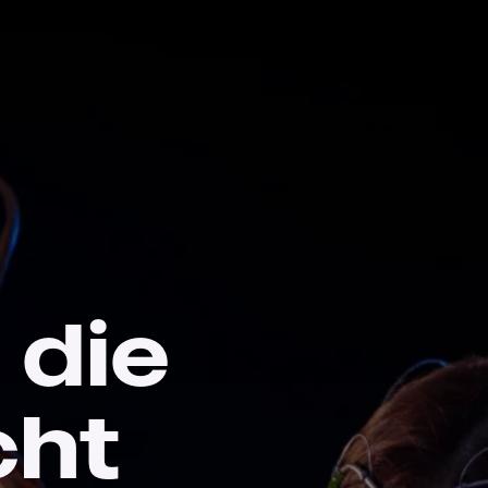
 die
cht