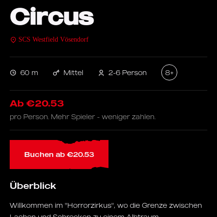
Circus
SCS Westfield Vösendorf
60 m
Mittel
2-6 Person
8+
Ab €20.53
pro Person. Mehr Spieler - weniger zahlen.
Buchen ab €20.53
Überblick
Willkommen im "Horrorzirkus", wo die Grenze zwischen
Lachen und Schrecken zu einem Albtraum