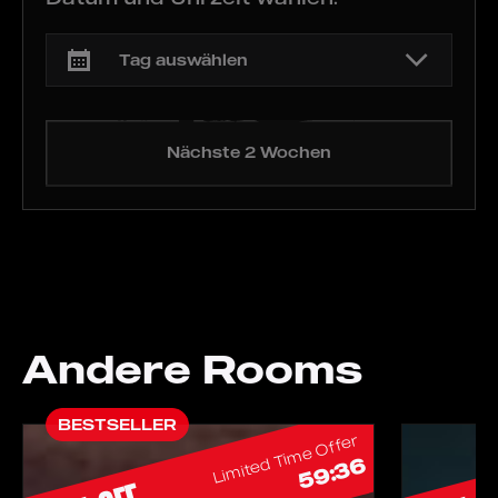
Nächste 2 Wochen
Andere Rooms
BESTSELLER
Limited Time Offer
59:34