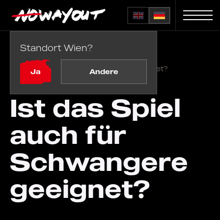
Standort Wien?
Startseite
FAQ
/
Ist das Spiel auch für Schwangere geeignet?
Ja
Andere
Ist das Spiel
auch für
Schwangere
geeignet?