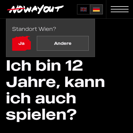
Standort Wien?
Startseite
FAQ
/
Ich bin 12 Jahre, kann ich auch spielen?
Ja
Andere
Ich bin 12
Jahre, kann
ich auch
spielen?