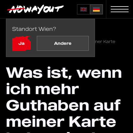
Standort Wien?
Startseite
FAQ
/
Was ist, wenn ich mehr Guthaben auf meiner Karte
Ja
Andere
habe, als das Spiel kostet?
Was ist, wenn
ich mehr
Guthaben auf
meiner Karte